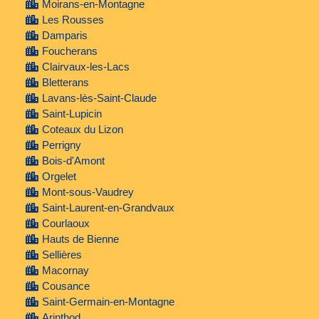
Moirans-en-Montagne
Les Rousses
Damparis
Foucherans
Clairvaux-les-Lacs
Bletterans
Lavans-lès-Saint-Claude
Saint-Lupicin
Coteaux du Lizon
Perrigny
Bois-d'Amont
Orgelet
Mont-sous-Vaudrey
Saint-Laurent-en-Grandvaux
Courlaoux
Hauts de Bienne
Sellières
Macornay
Cousance
Saint-Germain-en-Montagne
Arinthod