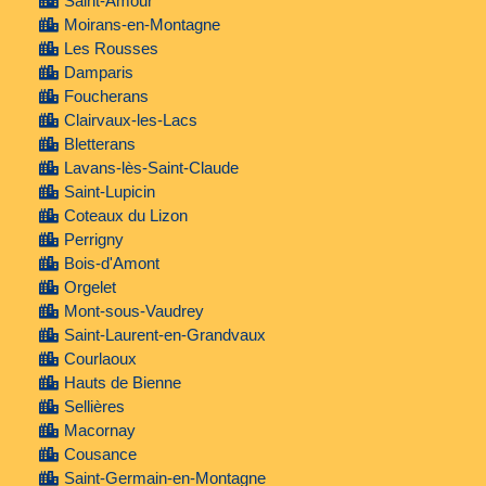
Saint-Amour
Moirans-en-Montagne
Les Rousses
Damparis
Foucherans
Clairvaux-les-Lacs
Bletterans
Lavans-lès-Saint-Claude
Saint-Lupicin
Coteaux du Lizon
Perrigny
Bois-d'Amont
Orgelet
Mont-sous-Vaudrey
Saint-Laurent-en-Grandvaux
Courlaoux
Hauts de Bienne
Sellières
Macornay
Cousance
Saint-Germain-en-Montagne