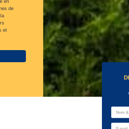
se en
èmes de
la
rs
s et
D