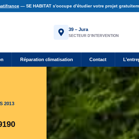
atifrance
— SE HABITAT s'occupe d'étudier votre projet gratuiteme
39 – Jura
SECTEUR D'INTERVENTION
on
Réparation climatisation
Contact
L’entre
S 2013
9190