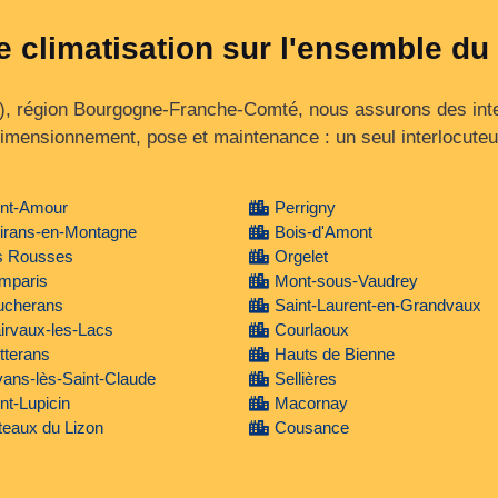
e climatisation sur l'ensemble du
), région Bourgogne‑Franche‑Comté, nous assurons des inte
imensionnement, pose et maintenance : un seul interlocuteu
int-Amour
Perrigny
irans-en-Montagne
Bois-d'Amont
s Rousses
Orgelet
mparis
Mont-sous-Vaudrey
ucherans
Saint-Laurent-en-Grandvaux
irvaux-les-Lacs
Courlaoux
tterans
Hauts de Bienne
ans-lès-Saint-Claude
Sellières
nt-Lupicin
Macornay
eaux du Lizon
Cousance