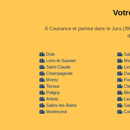
Votr
À Cousance et partout dans le Jura (39
d
Dole
Sa
Lons-le-Saunier
Mo
Saint-Claude
Le
Champagnole
Da
Morez
Fo
Tavaux
Cla
Poligny
Ble
Arbois
Lav
Salins-les-Bains
Sai
Montmorot
Cot