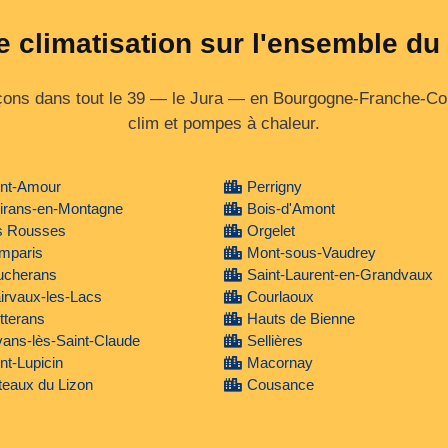
e climatisation sur l'ensemble du
ons dans tout le 39 — le Jura — en Bourgogne‑Franche‑Comt
clim et pompes à chaleur.
int-Amour
Perrigny
irans-en-Montagne
Bois-d'Amont
s Rousses
Orgelet
mparis
Mont-sous-Vaudrey
ucherans
Saint-Laurent-en-Grandvaux
irvaux-les-Lacs
Courlaoux
tterans
Hauts de Bienne
ans-lès-Saint-Claude
Sellières
nt-Lupicin
Macornay
eaux du Lizon
Cousance