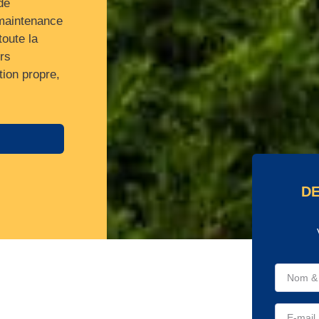
de
 maintenance
toute la
rs
tion propre,
DE