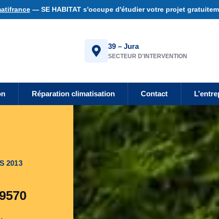
atifrance
— SE HABITAT s'occupe d'étudier votre projet gratuiteme
39 – Jura
SECTEUR D'INTERVENTION
on
Réparation climatisation
Contact
L’entre
S 2013
39570