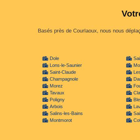
Votr
Basés près de Courlaoux, nous nous déplaç
Dole
Sa
Lons-le-Saunier
Mo
Saint-Claude
Le
Champagnole
Da
Morez
Fo
Tavaux
Cla
Poligny
Ble
Arbois
Lav
Salins-les-Bains
Sai
Montmorot
Cot