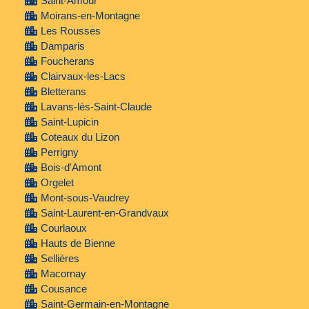
Saint-Amour
Moirans-en-Montagne
Les Rousses
Damparis
Foucherans
Clairvaux-les-Lacs
Bletterans
Lavans-lès-Saint-Claude
Saint-Lupicin
Coteaux du Lizon
Perrigny
Bois-d'Amont
Orgelet
Mont-sous-Vaudrey
Saint-Laurent-en-Grandvaux
Courlaoux
Hauts de Bienne
Sellières
Macornay
Cousance
Saint-Germain-en-Montagne